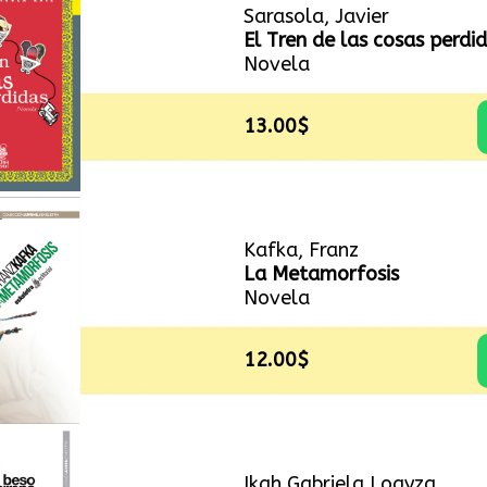
Sarasola, Javier
El Tren de las cosas perdi
Novela
13.00$
Kafka, Franz
La Metamorfosis
Novela
12.00$
Ikah Gabriela Loayza