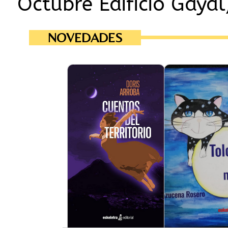
Octubre Edificio Gayal
NOVEDADES
atraviesan esta
Las brujas voladoras
, un
Tolomeo
Esta e
serie de cuentos fantásticos, basados
gato muy especial que
en la comprensión mágica y el estilo de
y mágico país de 
vida de un pueblo que vivió libre desde
traslada al planeta T
el inicio de los tiempos en Tierra de la
una misión muy import
Mitad, nombre que designa al actual
a los hogares de los
Ecuador en este libro.
necesitan. Con su pe
sus ojos azules cent
Las voladoras que habitan en Mira,
llega a casa de Veró
Pimampiro y Urcuquí han lanzado
quienes compartir
hechizos durante más de quinientos
inolvidables situacio
años para lograr paz, justicia y libertad
transformaran sus vi
en esta parte del mundo. Su existencia
cuando descubran q
se admite y se recuerda a la tradición
llave para enfre
oral del norte, donde también hablan
árbol de la
, el
Taita Imbabura
del
y el origen primigenio de los
luna
Prepárate para emp
, quienes gobernaban el
Caranquis
gato Tolomeo, llen
territorio y organizaron una
risas y, sobre to
confederación para expulsar al imperio
Acompáñalo a cump
inca, logrando el objetivo durante más
sumérgete en una a
de veinte años.
de personajes entrañ
mágicos y lecciones 
Podrás descubrir a los personajes de
que, de seguro, te ro
antiguas narraciones, como la
te recordara la impor