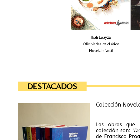
de hierro. ¿Hallara la manera de
lo
superar este obstáculo o simplemente
A
optará por rendirse? Descúbrelo en
pa
esta emocionante historia.
Ikah Loayza
Olimpiadas en el ático
Novela Infantil
DESTACADOS
Colección Novel
Las obras que 
colección son:
"De
de Francisco Pro