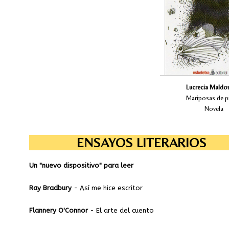
descubren una tram
compensaciones que 
pasado y busca de
resolverse para 
presente de terror e 
segunda vez, Lucrec
lleva, de la mano d
bucear entre misteri
que impresionan 
buscan también, d
develar las inson
sombras de la 
Lucrecia Maldo
Mariposas de p
Novela
ENSAYOS LITERARIOS
Un "nuevo dispositivo" para leer
Ray Bradbury
- Así me hice escritor
Flannery O'Connor
- El arte del cuento