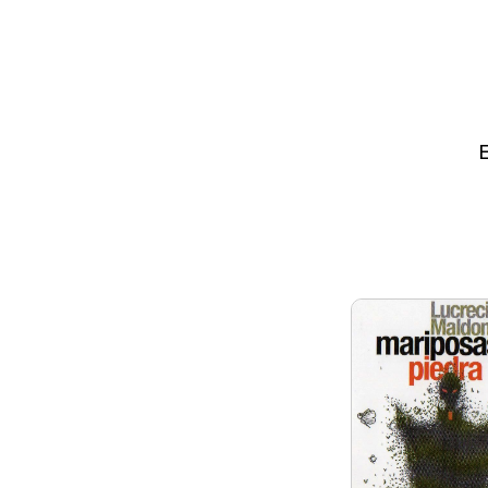
Las mariposas de
monumentos históricos
turísticos se ven al
extraña criatur
dominarlas. Tres niño
calle aparecen sin
haber escapado d
acogida. Luego
desaparecen de la 
Dos grupos de i
comienzan a buscar 
los extraños aco