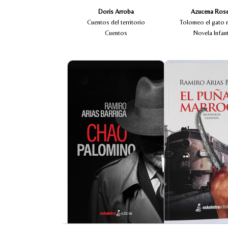
,
Chachi
, su madre
Quilago
guerrera
y su hija, obligadas a huir debido
Kela
Doris Arroba
Azucena Ros
a la invasión inca, que se da pocos
años después de la conquista
Cuentos del territorio
Tolomeo el gato 
española.
Cuentos
Novela Infant
En las costas bañadas por el océano y
Ramiro Arias, librero 
desde las sombras que surgen de un
kamikaze, cultiv
pasado borrascoso comienza una
cuentística desde lo
apasionante historia de aventuras,
integraba el tal
misterios y amistad inquebrantable.
Diferencias. Un día, 
Esta novela nos sumerge en el mundo
donde desapareció 
de un veterano de guerra, impulsado
ocurrió una pri
por el deseo de encontrar riquezas y
consecuencia de lo 
nuevas experiencias, que lo llevarán a
género breve, al
enfrentar desafíos inimaginables. Para
siempre. Según su
Palomino, el ajedrez representa una
Cuento le result
gran metáfora de la vida, donde cada
demasiado fugaz y
jugada supone una elección, cada
emigrar de la realidad,
movimiento un desafío, y cada partida
entrar en el túnel d
una oportunidad para enfrentar los
tanto, este cuentari
obstáculos con determinación, como
marroquí, no constit
dice Bioy Casares: "La vida es una
dicho género, sino m
partida de ajedrez y nunca sabe uno a
que podría llamarse
ciencia cierta cuándo está ganando o
perdiendo".
Aupado por la nostal
Es así, como el destino de Palomino se
años suele adqui
entrelaza con personajes como Alán,
incontrolable, Arias
Aisha, Peter y Ahmed, entre otros;
cuentos, provenientes
cuya presencia narrativa en la
y revistas. Estupend
construcción de la trama novelística
nos permite atisba